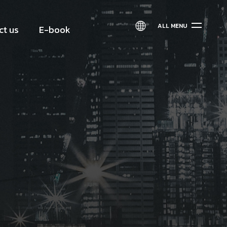
ALL MENU
ct us
E-book